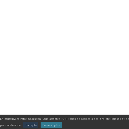
En poursuivant votre navigation, vous acceptez l'utilisation de cookies à des fins statistiques et de
personnalisation.
J'accepte
En savoir plus.