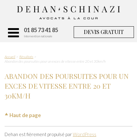
01 85 73 41 85
DEVIS GRATUIT
Intervention nationale
Accueil
Résultats
Abandon des poursuites pour un exces de vitesse entre 20 et 30km/h
ABANDON DES POURSUITES POUR UN
EXCES DE VITESSE ENTRE 20 ET
30KM/H
Haut de page
Dehan est fièrement propulsé par
WordPress