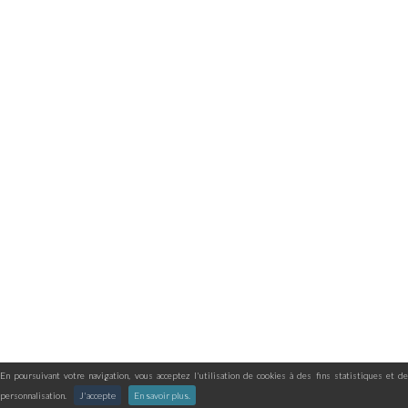
En poursuivant votre navigation, vous acceptez l'utilisation de cookies à des fins statistiques et de
personnalisation.
J'accepte
En savoir plus.