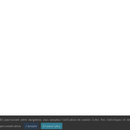
En poursuivant votre navigation, vous acceptez l'utilisation de cookies à des fins statistiques et de
personnalisation.
J'accepte
En savoir plus.