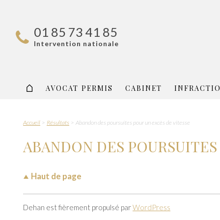
01 85 73 41 85
Intervention nationale
AVOCAT PERMIS
CABINET
INFRACTI
Accueil
Résultats
Abandon des poursuites pour un excès de vitesse
ABANDON DES POURSUITES 
Haut de page
Dehan est fièrement propulsé par
WordPress