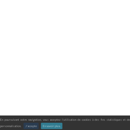
En poursuivant votre navigation, vous acceptez l'utilisation de cookies à des fins statistiques et de
personnalisation.
J'accepte
En savoir plus.