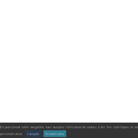
En poursuivant votre navigation, vous acceptez l'utilisation de cookies à des fins statistiques et de
personnalisation.
J'accepte
En savoir plus.