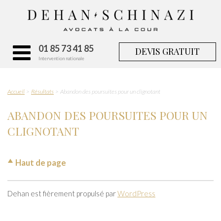
01 85 73 41 85
DEVIS GRATUIT
Intervention nationale
Accueil
Résultats
Abandon des poursuites pour un clignotant
ABANDON DES POURSUITES POUR UN
CLIGNOTANT
Haut de page
Dehan est fièrement propulsé par
WordPress