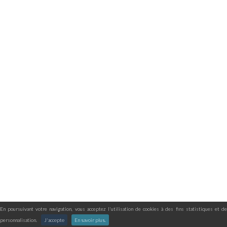
En poursuivant votre navigation, vous acceptez l'utilisation de cookies à des fins statistiques et de
personnalisation.
J'accepte
En savoir plus.