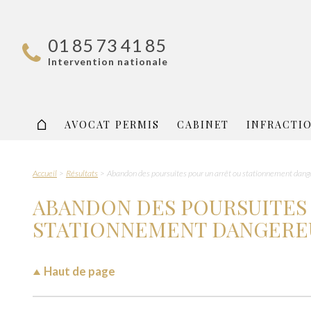
01 85 73 41 85
Intervention nationale
AVOCAT PERMIS
CABINET
INFRACTI
Accueil
Résultats
Abandon des poursuites pour un arrêt ou stationnement dang
ABANDON DES POURSUITES
STATIONNEMENT DANGERE
Haut de page