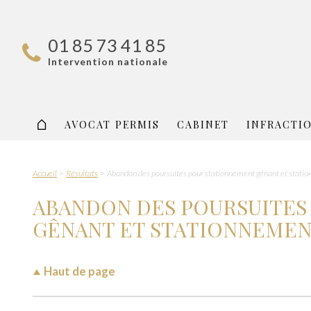
01 85 73 41 85
Intervention nationale
AVOCAT PERMIS
CABINET
INFRACTI
Accueil
Résultats
Abandon des poursuites pour stationnement gênant et stati
ABANDON DES POURSUITES
GÊNANT ET STATIONNEME
Haut de page