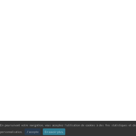
En poursuivant votre navigation, vous acceptez l'utilisation de cookies à des fins statistiques et de
personnalisation.
J'accepte
En savoir plus.