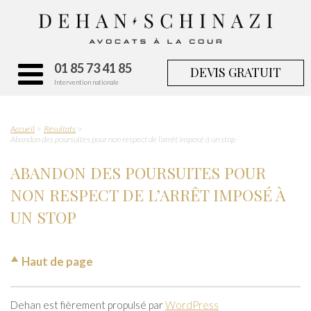
01 85 73 41 85
DEVIS GRATUIT
Intervention nationale
Accueil
Résultats
Abandon des poursuites pour non respect de l’arrêt imposé à un stop
ABANDON DES POURSUITES POUR
NON RESPECT DE L’ARRÊT IMPOSÉ À
UN STOP
Haut de page
Dehan est fièrement propulsé par
WordPress