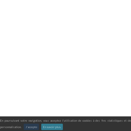
En poursuivant votre navigation, vous acceptez l'utilisation de cookies à des fins statistiques et de
personnalisation.
J'accepte
En savoir plus.