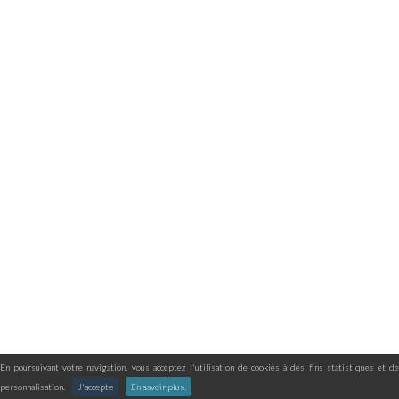
En poursuivant votre navigation, vous acceptez l'utilisation de cookies à des fins statistiques et de
personnalisation.
J'accepte
En savoir plus.