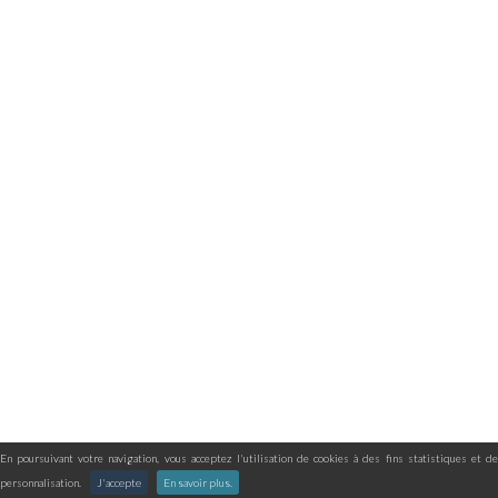
En poursuivant votre navigation, vous acceptez l'utilisation de cookies à des fins statistiques et de
personnalisation.
J'accepte
En savoir plus.