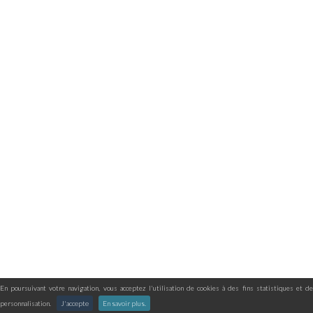
En poursuivant votre navigation, vous acceptez l'utilisation de cookies à des fins statistiques et de
personnalisation.
J'accepte
En savoir plus.