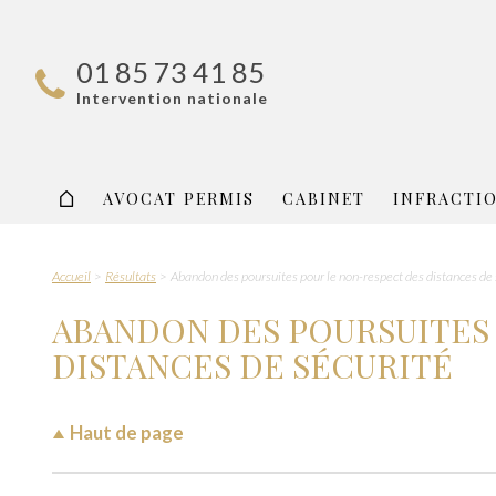
01 85 73 41 85
Intervention nationale
AVOCAT PERMIS
CABINET
INFRACTI
Accueil
Résultats
Abandon des poursuites pour le non-respect des distances de s
ABANDON DES POURSUITES
DISTANCES DE SÉCURITÉ
Haut de page