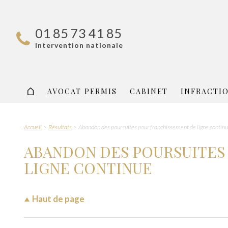
01 85 73 41 85
Intervention nationale
AVOCAT PERMIS
CABINET
INFRACTI
Accueil
Résultats
Abandon des poursuites pour franchissement de ligne contin
ABANDON DES POURSUITES
LIGNE CONTINUE
Haut de page