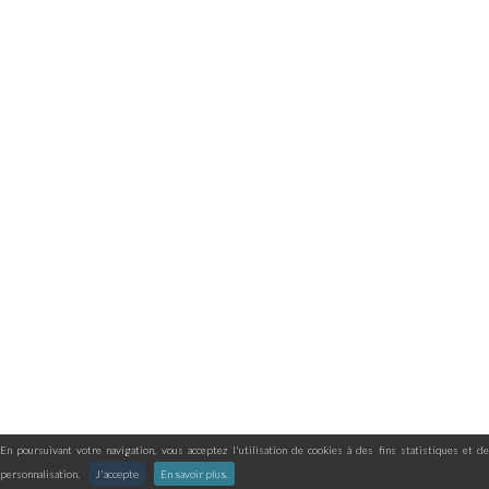
En poursuivant votre navigation, vous acceptez l'utilisation de cookies à des fins statistiques et de
personnalisation.
J'accepte
En savoir plus.