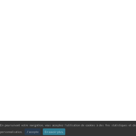
En poursuivant votre navigation, vous acceptez l'utilisation de cookies à des fins statistiques et de
personnalisation.
J'accepte
En savoir plus.