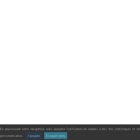
En poursuivant votre navigation, vous acceptez l'utilisation de cookies à des fins statistiques et de
personnalisation.
J'accepte
En savoir plus.