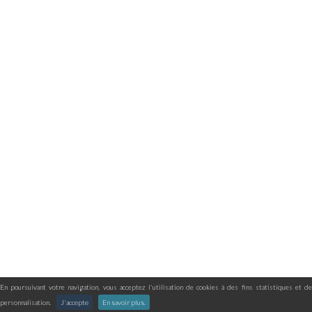
En poursuivant votre navigation, vous acceptez l'utilisation de cookies à des fins statistiques et de
personnalisation.
J'accepte
En savoir plus.