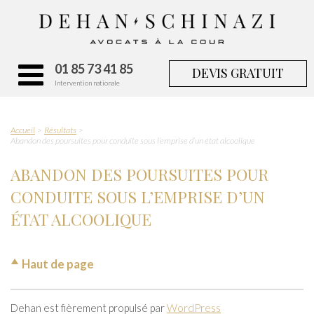
01 85 73 41 85
DEVIS GRATUIT
Intervention nationale
Accueil
Résultats
Abandon des poursuites pour conduite sous l’emprise d’un état alcoolique
ABANDON DES POURSUITES POUR
CONDUITE SOUS L’EMPRISE D’UN
ÉTAT ALCOOLIQUE
Haut de page
Dehan est fièrement propulsé par
WordPress