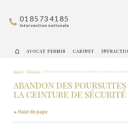
01 85 73 41 85
Intervention nationale
AVOCAT PERMIS
CABINET
INFRACTI
Accueil
Résultats
Abandon des poursuites pour conduite sans port de la ceinture
ABANDON DES POURSUITES
LA CEINTURE DE SÉCURITÉ
Haut de page