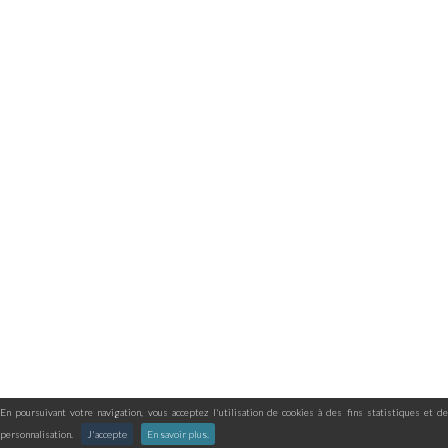
En poursuivant votre navigation, vous acceptez l'utilisation de cookies à des fins statistiques et de
personnalisation.
J'accepte
En savoir plus.