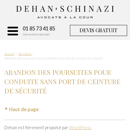
01 85 73 41 85
DEVIS GRATUIT
Intervention nationale
Accueil
Résultats
Abandon des poursuites pour conduite sans port de ceinture de sécurité
ABANDON DES POURSUITES POUR
CONDUITE SANS PORT DE CEINTURE
DE SÉCURITÉ
Haut de page
Dehan est fièrement propulsé par
WordPress