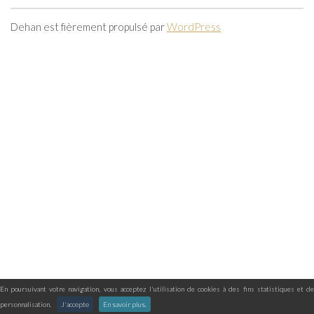
Dehan est fièrement propulsé par
WordPress
En poursuivant votre navigation, vous acceptez l'utilisation de cookies à des fins statistiques et de
personnalisation.
J'accepte
En savoir plus.