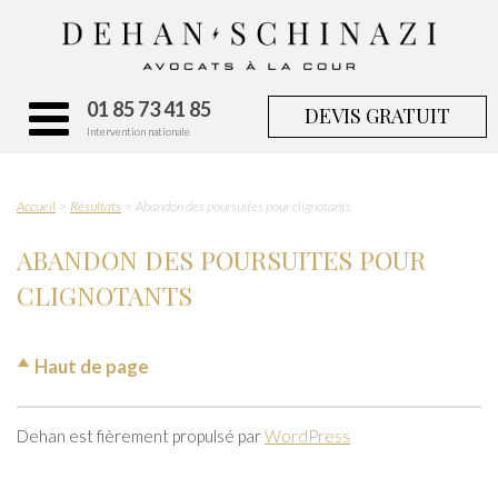
01 85 73 41 85
DEVIS GRATUIT
Intervention nationale
Accueil
Résultats
Abandon des poursuites pour clignotants
ABANDON DES POURSUITES POUR
CLIGNOTANTS
Haut de page
Dehan est fièrement propulsé par
WordPress