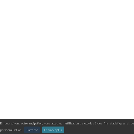
En poursuivant votre navigation, vous acceptez l'utilisation de cookies à des fins statistiques et de
personnalisation.
J'accepte
En savoir plus.