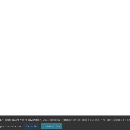
En poursuivant votre navigation, vous acceptez l'utilisation de cookies à des fins statistiques et de
personnalisation.
J'accepte
En savoir plus.