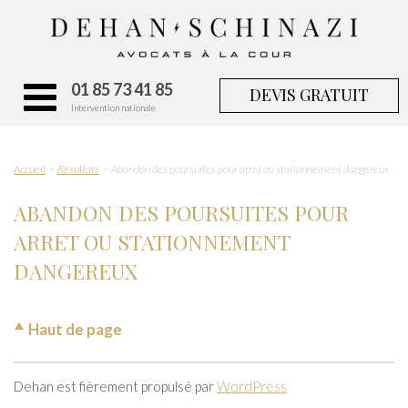
01 85 73 41 85
DEVIS GRATUIT
Intervention nationale
Accueil
Résultats
Abandon des poursuites pour arret ou stationnement dangereux
ABANDON DES POURSUITES POUR
ARRET OU STATIONNEMENT
DANGEREUX
Haut de page
Dehan est fièrement propulsé par
WordPress