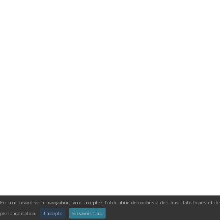
En poursuivant votre navigation, vous acceptez l'utilisation de cookies à des fins statistiques et de
personnalisation.
J'accepte
En savoir plus.