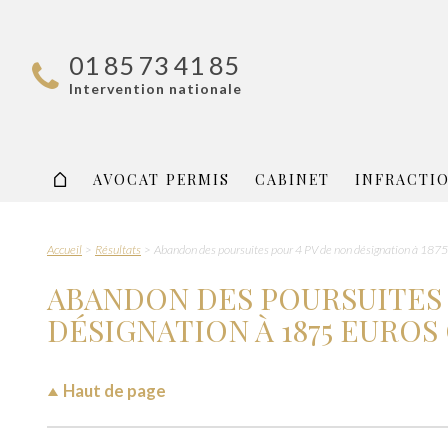
01 85 73 41 85
Intervention nationale
AVOCAT PERMIS
CABINET
INFRACTI
Accueil
Résultats
Abandon des poursuites pour 4 PV de non désignation à 1875
ABANDON DES POURSUITES 
DÉSIGNATION À 1875 EURO
Haut de page