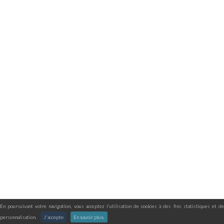
En poursuivant votre navigation, vous acceptez l'utilisation de cookies à des fins statistiques et de
personnalisation.
J'accepte
En savoir plus.