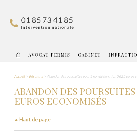
01 85 73 41 85
Intervention nationale
AVOCAT PERMIS
CABINET
INFRACTI
Accueil
Résultats
Abandon des poursuites pour 3 non désignation 5625 euros 
ABANDON DES POURSUITES 
EUROS ECONOMISÉS
Haut de page