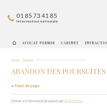
01 85 73 41 85
Intervention nationale
AVOCAT PERMIS
CABINET
INFRACTI
Accueil
Résultats
Abandon des poursuites pour 2 feux rouges
ABANDON DES POURSUITES 
Haut de page
Dehan est fièrement propulsé par
WordPress