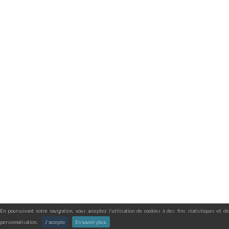
En poursuivant votre navigation, vous acceptez l'utilisation de cookies à des fins statistiques et de
personnalisation.
J'accepte
En savoir plus.