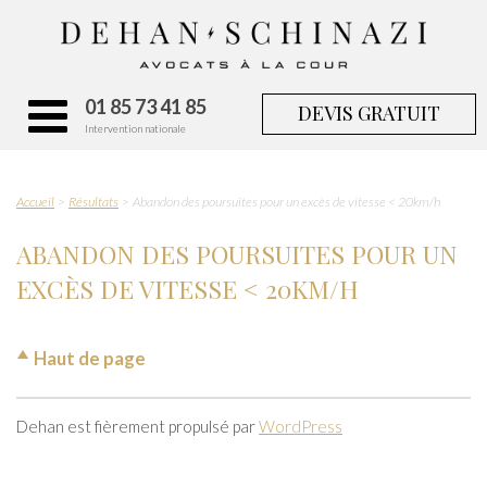
01 85 73 41 85
DEVIS GRATUIT
Intervention nationale
Accueil
Résultats
Abandon des poursuites pour un excès de vitesse < 20km/h
ABANDON DES POURSUITES POUR UN
EXCÈS DE VITESSE < 20KM/H
Haut de page
Dehan est fièrement propulsé par
WordPress